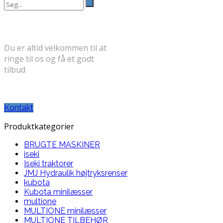
Search
for:
FÅ ET GODT TILBUD
Du er altid velkommen til at
ringe til os og få et godt
tilbud
TELEFON: 30 71 31 58
Kontakt
Produktkategorier
BRUGTE MASKINER
iseki
Iseki traktorer
JMJ Hydraulik højtryksrenser
kubota
Kubota minilæsser
multione
MULTIONE minilæsser
MULTIONE TILBEHØR