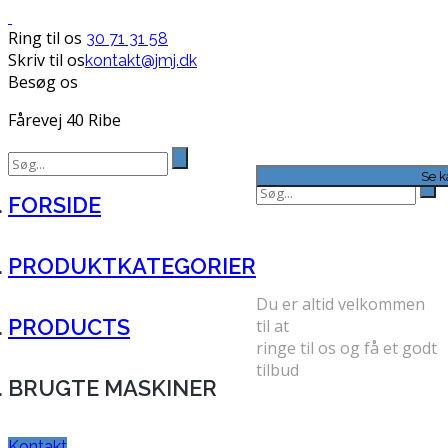
Ring til os
30 71 31 58
Skriv til os
kontakt@jmj.dk
Besøg os
Fårevej 40 Ribe
Search
for:
Se k
Search
FORSIDE
for:
FÅ ET GODT
TILBUD
PRODUKTKATEGORIER
Du er altid velkommen
PRODUCTS
til at
ringe til os og få et godt
tilbud
BRUGTE MASKINER
TELEFON: 30 71 31 58
Kontakt