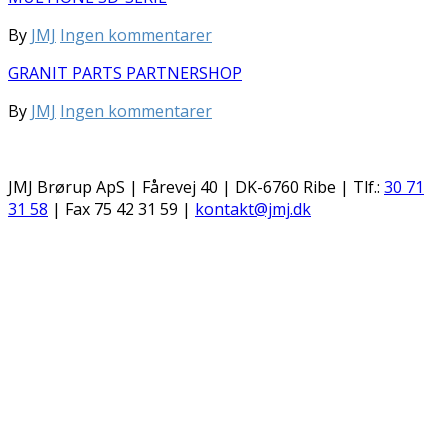
til
By
JMJ
Ingen kommentarer
MULTIONE
GRANIT PARTS PARTNERSHOP
SD-
SERIE
til
By
JMJ
Ingen kommentarer
GRANIT
PARTS
PARTNERSHOP
JMJ Brørup ApS | Fårevej 40 | DK-6760 Ribe | Tlf.:
30 71
31 58
| Fax 75 42 31 59 |
kontakt@jmj.dk