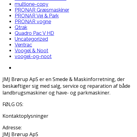
multione-copy
PRONAR Græsmaskiner
PRONAR Vej & Park
PRONAR vogne
Qtrak
Quadro Pac V HD
Uncategorized
Ventrac
Voogel & Noot
voogel-og-noot
JMJ Brørup ApS er en Smede & Maskinforretning, der
beskæftiger sig med salg, service og reparation af både
landbrugsmaskiner og have- og parkmaskiner.
FØLG OS:
Kontaktoplysninger
Adresse:
JMJ Brørup ApS