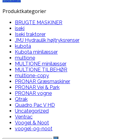
Produktkategorier
BRUGTE MASKINER
iseki
Iseki traktorer
JMJ Hydraulik højtryksrenser
kubota
Kubota minilæsser
multione
MULTIONE minilæsser
MULTIONE TILBEHØR
multione-copy
PRONAR Græsmaskiner
PRONAR Vej & Park
PRONAR vogne
Qtrak
Quadro Pac V HD
Uncategorized
Ventrac
Voogel & Noot
voogel-og-noot