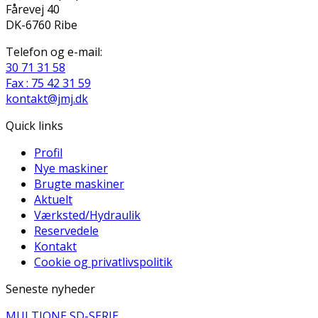
Fårevej 40
DK-6760 Ribe
Telefon og e-mail:
30 71 31 58
Fax : 75 42 31 59
kontakt@jmj.dk
Quick links
Profil
Nye maskiner
Brugte maskiner
Aktuelt
Værksted/Hydraulik
Reservedele
Kontakt
Cookie og privatlivspolitik
Seneste nyheder
MULTIONE SD-SERIE