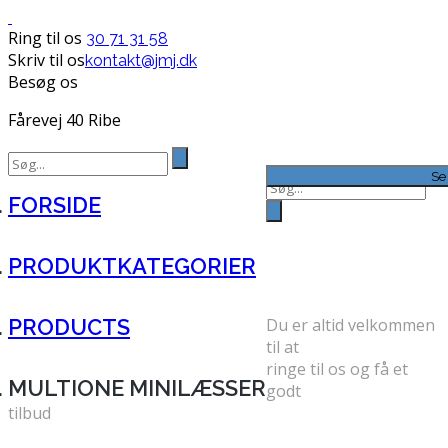
Ring til os
30 71 31 58
Skriv til os
kontakt@jmj.dk
Besøg os
Fårevej 40 Ribe
Search
for:
Se
Search
FORSIDE
for:
FÅ ET GODT
PRODUKTKATEGORIER
TILBUD
PRODUCTS
Du er altid velkommen
til at
ringe til os og få et
MULTIONE MINILÆSSER
godt
tilbud