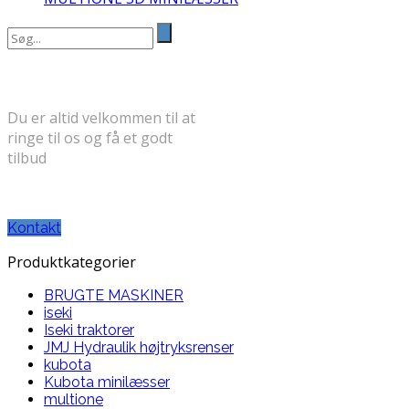
Search
for:
FÅ ET GODT TILBUD
Du er altid velkommen til at
ringe til os og få et godt
tilbud
TELEFON: 30 71 31 58
Kontakt
Produktkategorier
BRUGTE MASKINER
iseki
Iseki traktorer
JMJ Hydraulik højtryksrenser
kubota
Kubota minilæsser
multione