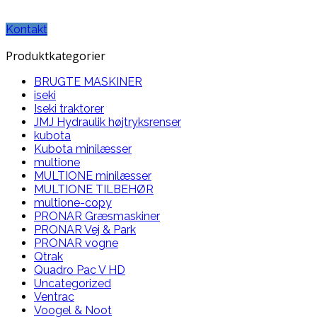
TELEFON: 30 71 31 58
Kontakt
Produktkategorier
BRUGTE MASKINER
iseki
Iseki traktorer
JMJ Hydraulik højtryksrenser
kubota
Kubota minilæsser
multione
MULTIONE minilæsser
MULTIONE TILBEHØR
multione-copy
PRONAR Græsmaskiner
PRONAR Vej & Park
PRONAR vogne
Qtrak
Quadro Pac V HD
Uncategorized
Ventrac
Voogel & Noot