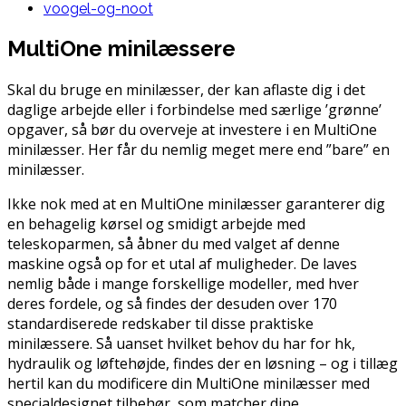
voogel-og-noot
MultiOne minilæssere
Skal du bruge en minilæsser, der kan aflaste dig i det
daglige arbejde eller i forbindelse med særlige ’grønne’
opgaver, så bør du overveje at investere i en MultiOne
minilæsser. Her får du nemlig meget mere end ”bare” en
minilæsser.
Ikke nok med at en MultiOne minilæsser garanterer dig
en behagelig kørsel og smidigt arbejde med
teleskoparmen, så åbner du med valget af denne
maskine også op for et utal af muligheder. De laves
nemlig både i mange forskellige modeller, med hver
deres fordele, og så findes der desuden over 170
standardiserede redskaber til disse praktiske
minilæssere. Så uanset hvilket behov du har for hk,
hydraulik og løftehøjde, findes der en løsning – og i tillæg
hertil kan du modificere din MultiOne minilæsser med
specialdesignet tilbehør, som matcher dine