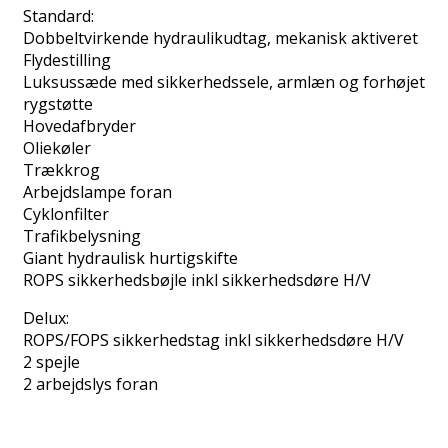
Standard:
Dobbeltvirkende hydraulikudtag, mekanisk aktiveret
Flydestilling
Luksussæde med sikkerhedssele, armlæn og forhøjet
rygstøtte
Hovedafbryder
Oliekøler
Trækkrog
Arbejdslampe foran
Cyklonfilter
Trafikbelysning
Giant hydraulisk hurtigskifte
ROPS sikkerhedsbøjle inkl sikkerhedsdøre H/V
Delux:
ROPS/FOPS sikkerhedstag inkl sikkerhedsdøre H/V
2 spejle
2 arbejdslys foran