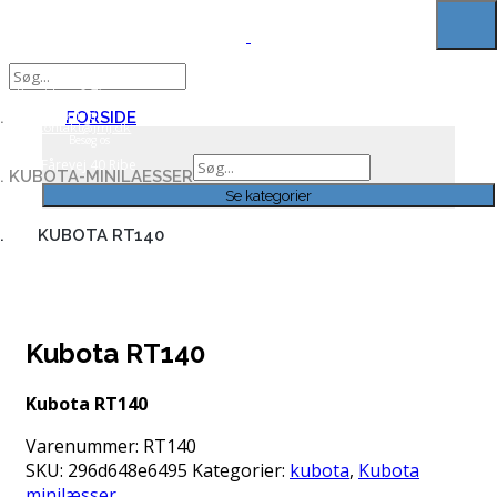
Search
for:
Ring til os
30 71
31 58
Skriv til
FORSIDE
os
kontakt@jmj.dk
Besøg os
Search
Fårevej 40 Ribe
KUBOTA-MINILAESSER
for:
Se kategorier
KUBOTA RT140
Kubota RT140
Kubota RT140
Varenummer:
RT140
SKU:
296d648e6495
Kategorier:
kubota
,
Kubota
minilæsser