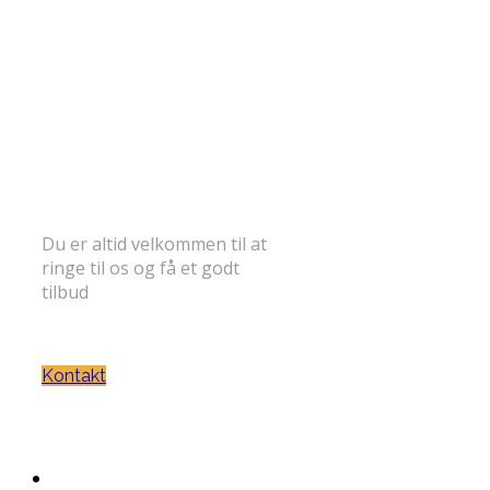
FÅ ET GODT TILBUD
Du er altid velkommen til at
ringe til os og få et godt
tilbud
TELEFON: 30 71 31 58
Kontakt