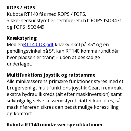
ROPS / FOPS
Kubota RT140 fås med ROPS / FOPS.
Sikkerhedsudstyret er certificeret i.h.t. ROPS ISO3471
og FOPS ISO3449
Knækstyring
Med en
RT140-DK.pdf
knækvinkel på 45° og en
pendlingsvinkel på 5°, kan RT140 komme rundt dér
hvor pladsen er trang – uden at beskadige
underlaget.
Multifunktions joystik og ratstamme
Alle minilæsserens primære funktioner styres med et
brugervenligt multifunktions joystik: Gear, frem/bak,
ekstra hydraulikkreds (alt efter maskinversion) samt
selvfølgelig selve læsseudstyret. Rattet kan tiltes, så
maskinføreren sikres den bedst mulige kørestilling
og komfort.
Kubota RT140 minilæsser specifikationer