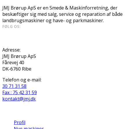
JMJ Brørup ApS er en Smede & Maskinforretning, der
beskæftiger sig med salg, service og reparation af både
landbrugsmaskiner og have- og parkmaskiner.
FØLG OS:
Kontaktoplysninger
Adresse:
JMJ Brørup ApS
Fårevej 40
DK-6760 Ribe
Telefon og e-mail:
30 71 31 58
Fax : 75 42 31 59
kontakt@jmj.dk
Quick links
Profil
Nye maskiner