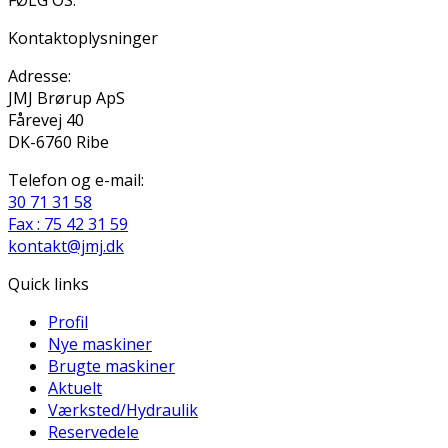
Kontaktoplysninger
Adresse:
JMJ Brørup ApS
Fårevej 40
DK-6760 Ribe
Telefon og e-mail:
30 71 31 58
Fax : 75 42 31 59
kontakt@jmj.dk
Quick links
Profil
Nye maskiner
Brugte maskiner
Aktuelt
Værksted/Hydraulik
Reservedele