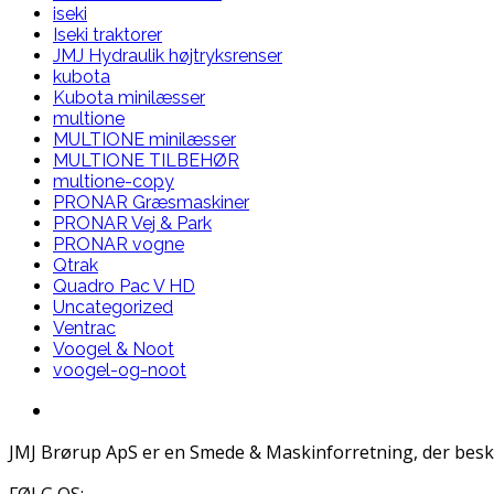
iseki
Iseki traktorer
JMJ Hydraulik højtryksrenser
kubota
Kubota minilæsser
multione
MULTIONE minilæsser
MULTIONE TILBEHØR
multione-copy
PRONAR Græsmaskiner
PRONAR Vej & Park
PRONAR vogne
Qtrak
Quadro Pac V HD
Uncategorized
Ventrac
Voogel & Noot
voogel-og-noot
JMJ Brørup ApS er en Smede & Maskinforretning, der besk
FØLG OS: