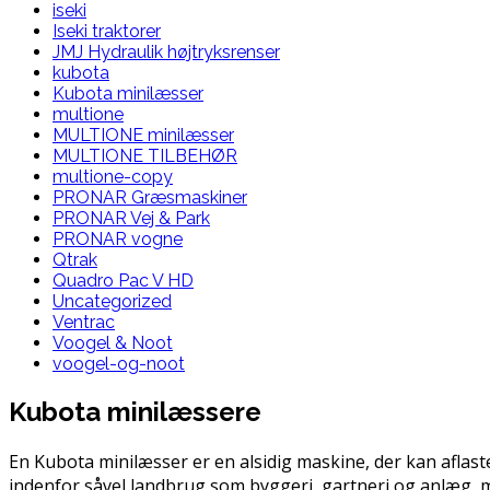
iseki
Iseki traktorer
JMJ Hydraulik højtryksrenser
kubota
Kubota minilæsser
multione
MULTIONE minilæsser
MULTIONE TILBEHØR
multione-copy
PRONAR Græsmaskiner
PRONAR Vej & Park
PRONAR vogne
Qtrak
Quadro Pac V HD
Uncategorized
Ventrac
Voogel & Noot
voogel-og-noot
Kubota minilæssere
En Kubota minilæsser er en alsidig maskine, der kan aflaste d
indenfor såvel landbrug som byggeri, gartneri og anlæg, 