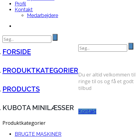
Profil
Kontakt
Medarbejdere
Search
for:
Search
FORSIDE
for:
FÅ ET GODT TILBUD
PRODUKTKATEGORIER
Du er altid velkommen til 
ringe til os og få et godt
tilbud
PRODUCTS
TELEFON: 30 71 31 58
KUBOTA MINILÆSSER
Kontakt
Produktkategorier
BRUGTE MASKINER