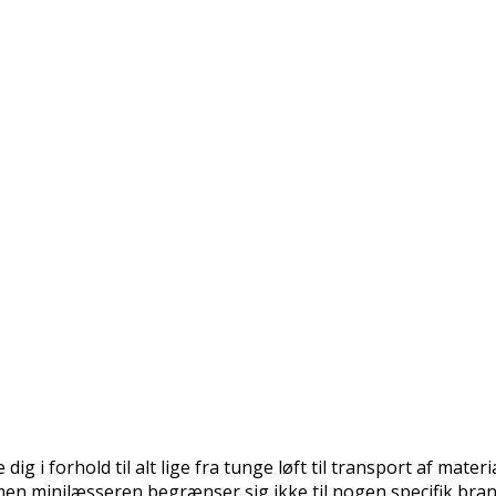
ig i forhold til alt lige fra tunge løft til transport af mater
men minilæsseren begrænser sig ikke til nogen specifik br