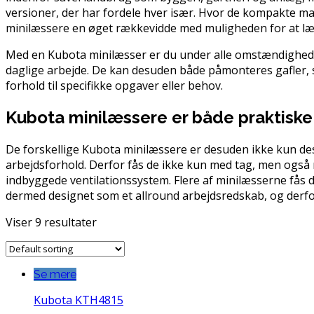
versioner, der har fordele hver især. Hvor de kompakte ma
minilæssere en øget rækkevidde med muligheden for at læg
Med en Kubota minilæsser er du under alle omstændigheder
daglige arbejde. De kan desuden både påmonteres gafler, 
forhold til specifikke opgaver eller behov.
Kubota minilæssere er både praktisk
De forskellige Kubota minilæssere er desuden ikke kun de
arbejdsforhold. Derfor fås de ikke kun med tag, men også m
indbyggede ventilationssystem. Flere af minilæsserne fås d
dermed designet som et allround arbejdsredskab, og derfor
Viser 9 resultater
Se mere
Kubota KTH4815