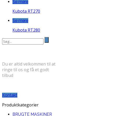
Se mere
Kubota RT270
Se mere
Kubota RT280
Search
for:
FÅ ET GODT TILBUD
Du er altid velkommen til at
ringe til os og få et godt
tilbud
TELEFON: 30 71 31 58
Kontakt
Produktkategorier
BRUGTE MASKINER