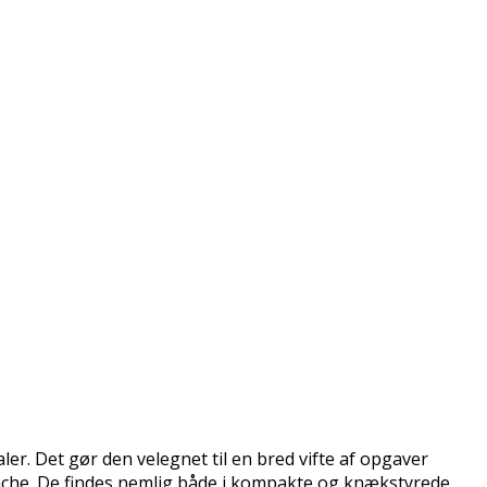
ialer. Det gør den velegnet til en bred vifte af opgaver
anche. De findes nemlig både i kompakte og knækstyrede