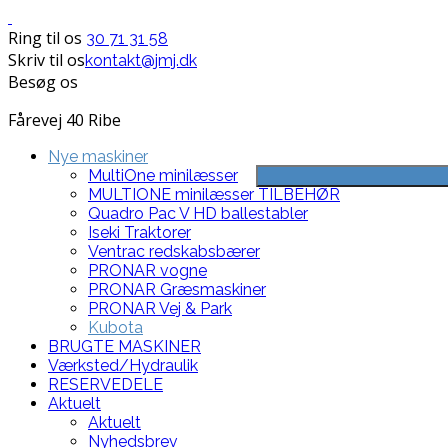
Ring til os
30 71 31 58
Skriv til os
kontakt@jmj.dk
Besøg os
Fårevej 40 Ribe
Nye maskiner
MultiOne minilæsser
MULTIONE minilæsser TILBEHØR
Quadro Pac V HD ballestabler
Iseki Traktorer
Ventrac redskabsbærer
PRONAR vogne
PRONAR Græsmaskiner
PRONAR Vej & Park
Kubota
BRUGTE MASKINER
Værksted/Hydraulik
RESERVEDELE
Aktuelt
Aktuelt
Nyhedsbrev