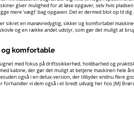
skiner giver mulighed for at løse opgaver, selv hvis pladse
ge mere ’vægt’ bag opgaven. Det er dermed blot op til dig 
 sikret en manøvredygtig, sikker og komfortabel maskine, d
skovle og en række andet udstyr, som gør det muligt at bru
e og komfortable
signet med fokus på driftssikkerhed, holdbarhed og prakti
ed kabine, der gør det muligt at betjene maskinen hele året 
esuden også i en delux-version, der tilbyder endnu flere gode
 forhandler vi dem også i et bredt udvalg her hos JMJ Brør