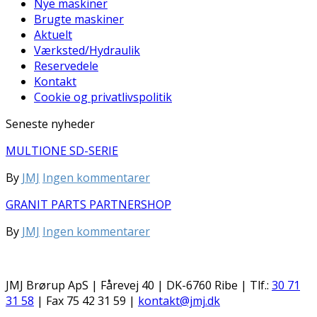
Nye maskiner
Brugte maskiner
Aktuelt
Værksted/Hydraulik
Reservedele
Kontakt
Cookie og privatlivspolitik
Seneste nyheder
MULTIONE SD-SERIE
til
By
JMJ
Ingen kommentarer
MULTIONE
GRANIT PARTS PARTNERSHOP
SD-
SERIE
til
By
JMJ
Ingen kommentarer
GRANIT
PARTS
PARTNERSHOP
JMJ Brørup ApS | Fårevej 40 | DK-6760 Ribe | Tlf.:
30 71
31 58
| Fax 75 42 31 59 |
kontakt@jmj.dk