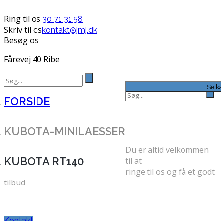
Ring til os
30 71 31 58
Skriv til os
kontakt@jmj.dk
Besøg os
Fårevej 40 Ribe
Search
for:
Se k
Search
FORSIDE
for:
FÅ ET GODT
TILBUD
KUBOTA-MINILAESSER
Du er altid velkommen
KUBOTA RT140
til at
ringe til os og få et godt
tilbud
TELEFON: 30 71 31 58
Kontakt