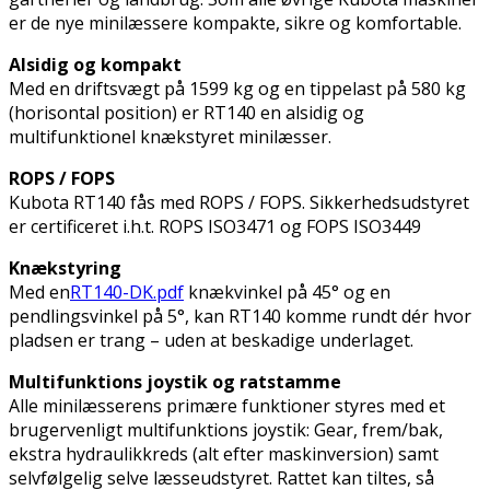
er de nye minilæssere kompakte, sikre og komfortable.
Alsidig og kompakt
Med en driftsvægt på 1599 kg og en tippelast på 580 kg
(horisontal position) er RT140 en alsidig og
multifunktionel knækstyret minilæsser.
ROPS / FOPS
Kubota RT140 fås med ROPS / FOPS. Sikkerhedsudstyret
er certificeret i.h.t. ROPS ISO3471 og FOPS ISO3449
Knækstyring
Med en
RT140-DK.pdf
knækvinkel på 45° og en
pendlingsvinkel på 5°, kan RT140 komme rundt dér hvor
pladsen er trang – uden at beskadige underlaget.
Multifunktions joystik og ratstamme
Alle minilæsserens primære funktioner styres med et
brugervenligt multifunktions joystik: Gear, frem/bak,
ekstra hydraulikkreds (alt efter maskinversion) samt
selvfølgelig selve læsseudstyret. Rattet kan tiltes, så