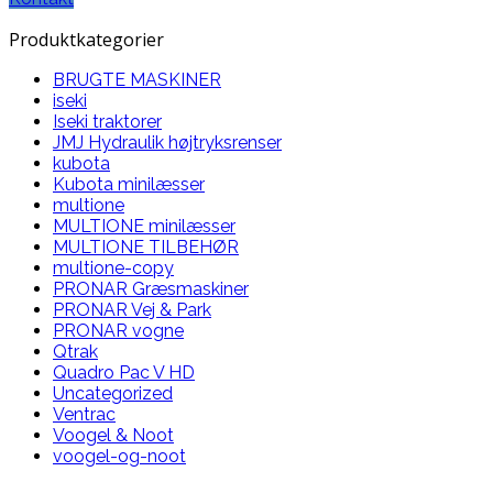
Produktkategorier
BRUGTE MASKINER
iseki
Iseki traktorer
JMJ Hydraulik højtryksrenser
kubota
Kubota minilæsser
multione
MULTIONE minilæsser
MULTIONE TILBEHØR
multione-copy
PRONAR Græsmaskiner
PRONAR Vej & Park
PRONAR vogne
Qtrak
Quadro Pac V HD
Uncategorized
Ventrac
Voogel & Noot
voogel-og-noot