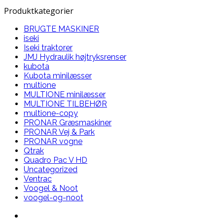
Produktkategorier
BRUGTE MASKINER
iseki
Iseki traktorer
JMJ Hydraulik højtryksrenser
kubota
Kubota minilæsser
multione
MULTIONE minilæsser
MULTIONE TILBEHØR
multione-copy
PRONAR Græsmaskiner
PRONAR Vej & Park
PRONAR vogne
Qtrak
Quadro Pac V HD
Uncategorized
Ventrac
Voogel & Noot
voogel-og-noot