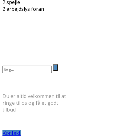
2 spejle
2 arbejdslys foran
Search
for:
FÅ ET GODT TILBUD
Du er altid velkommen til at
ringe til os og få et godt
tilbud
TELEFON: 30 71 31 58
Kontakt