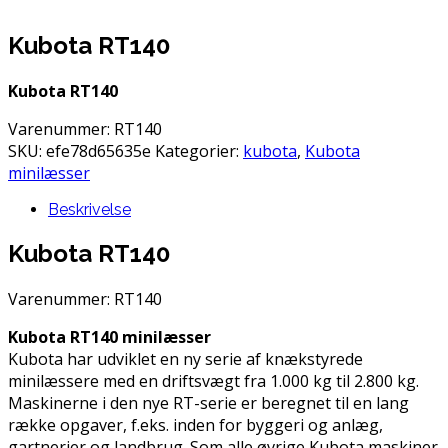
Kubota RT140
Kubota RT140
Varenummer:
RT140
SKU:
efe78d65635e
Kategorier:
kubota
,
Kubota
minilæsser
Beskrivelse
Kubota RT140
Varenummer:
RT140
Kubota RT140 minilæsser
Kubota har udviklet en ny serie af knækstyrede
minilæssere med en driftsvægt fra 1.000 kg til 2.800 kg.
Maskinerne i den nye RT-serie er beregnet til en lang
række opgaver, f.eks. inden for byggeri og anlæg,
gartnerier og landbrug. Som alle øvrige Kubota maskiner