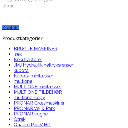
tilbud
TELEFON: 30 71 31 58
Kontakt
Produktkategorier
BRUGTE MASKINER
iseki
Iseki traktorer
JMJ Hydraulik højtryksrenser
kubota
Kubota minilæsser
multione
MULTIONE minilæsser
MULTIONE TILBEHØR
multione-copy
PRONAR Græsmaskiner
PRONAR Vej & Park
PRONAR vogne
Qtrak
Quadro Pac V HD