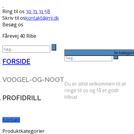
Ring til os
30 71 31 58
Skriv til os
kontakt@jmj.dk
Besøg os
Fårevej 40 Ribe
Search
for:
Se kategori
Search
FORSIDE
for:
FÅ ET GODT TILBUD
VOOGEL-OG-NOOT
Du er altid velkommen til at
ringe til os og få et godt
tilbud
PROFIDRILL
TELEFON: 30 71 31 58
Kontakt
Produktkategorier