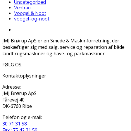
Uncategorized
Ventrac
Voogel & Noot
voogel-og-noot
JMJ Brørup ApS er en Smede & Maskinforretning, der
beskæftiger sig med salg, service og reparation af både
landbrugsmaskiner og have- og parkmaskiner.
FØLG OS:
Kontaktoplysninger
Adresse:
JMJ Brørup ApS
Fårevej 40
DK-6760 Ribe
Telefon og e-mail:
30 71 31 58
Fax : 75 42 31 59