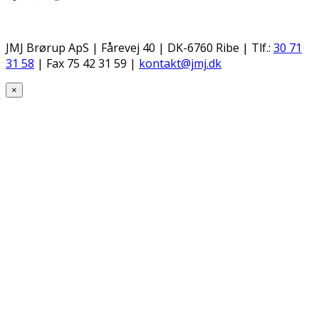
GRANIT
PARTS
PARTNERSHOP
JMJ Brørup ApS | Fårevej 40 | DK-6760 Ribe | Tlf.:
30 71
31 58
| Fax 75 42 31 59 |
kontakt@jmj.dk
×