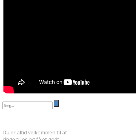
Search
for:
FÅ ET GODT TILBUD
Du er altid velkommen til at
ringe til os og få et godt