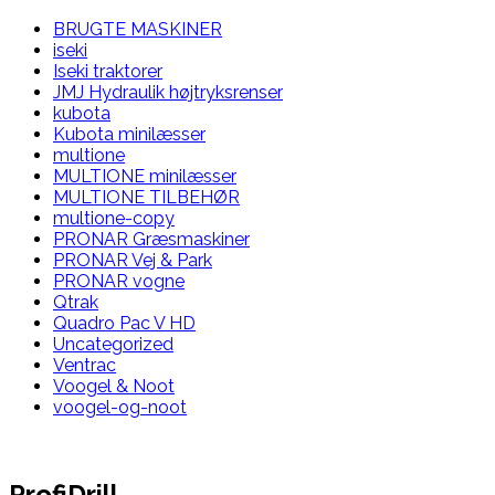
BRUGTE MASKINER
iseki
Iseki traktorer
JMJ Hydraulik højtryksrenser
kubota
Kubota minilæsser
multione
MULTIONE minilæsser
MULTIONE TILBEHØR
multione-copy
PRONAR Græsmaskiner
PRONAR Vej & Park
PRONAR vogne
Qtrak
Quadro Pac V HD
Uncategorized
Ventrac
Voogel & Noot
voogel-og-noot
ProfiDrill